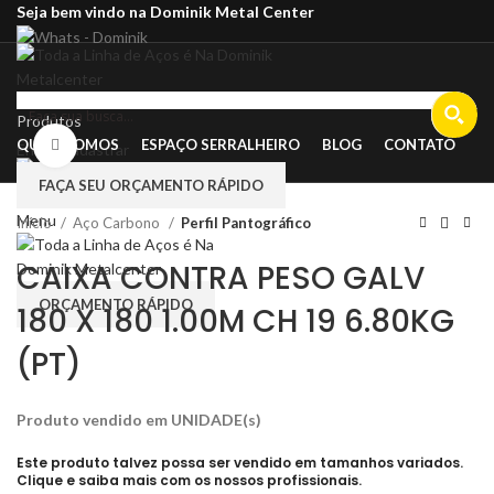
Seja bem vindo na Dominik Metal Center
Produtos
QUEM SOMOS
ESPAÇO SERRALHEIRO
BLOG
CONTATO
Clique para ampliar
Entrar/cadastrar
FAÇA SEU ORÇAMENTO RÁPIDO
Menu
Início
Aço Carbono
Perfil Pantográfico
CAIXA CONTRA PESO GALV
ORÇAMENTO RÁPIDO
180 X 180 1.00M CH 19 6.80KG
(PT)
Produto vendido em UNIDADE(s)
Este produto talvez possa ser vendido em tamanhos variados.
Clique e saiba mais com os nossos profissionais.