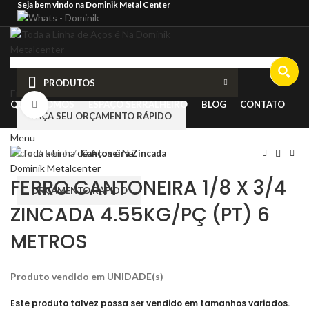
Seja bem vindo na Dominik Metal Center
PRODUTOS
Entrar/cadastrar
QUEM SOMOS
ESPAÇO SERRALHEIRO
BLOG
CONTATO
Clique para ampliar
FAÇA SEU ORÇAMENTO RÁPIDO
Menu
Início
Ferro
Cantoneira Zincada
FERRO CANTONEIRA 1/8 X 3/4
ORÇAMENTO RÁPIDO
ZINCADA 4.55KG/PÇ (PT) 6
METROS
Produto vendido em UNIDADE(s)
Este produto talvez possa ser vendido em tamanhos variados.