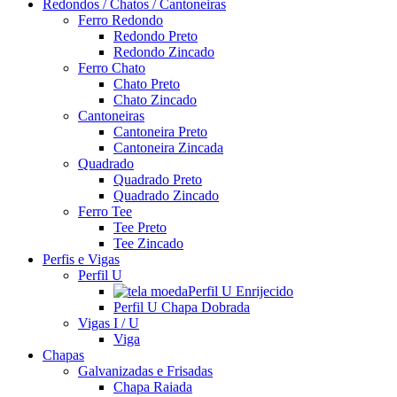
Redondos / Chatos / Cantoneiras
Ferro Redondo
Redondo Preto
Redondo Zincado
Ferro Chato
Chato Preto
Chato Zincado
Cantoneiras
Cantoneira Preto
Cantoneira Zincada
Quadrado
Quadrado Preto
Quadrado Zincado
Ferro Tee
Tee Preto
Tee Zincado
Perfis e Vigas
Perfil U
Perfil U Enrijecido
Perfil U Chapa Dobrada
Vigas I / U
Viga
Chapas
Galvanizadas e Frisadas
Chapa Raiada