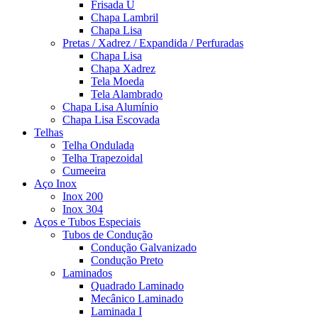
Frisada U
Chapa Lambril
Chapa Lisa
Pretas / Xadrez / Expandida / Perfuradas
Chapa Lisa
Chapa Xadrez
Tela Moeda
Tela Alambrado
Chapa Lisa Alumínio
Chapa Lisa Escovada
Telhas
Telha Ondulada
Telha Trapezoidal
Cumeeira
Aço Inox
Inox 200
Inox 304
Aços e Tubos Especiais
Tubos de Condução
Condução Galvanizado
Condução Preto
Laminados
Quadrado Laminado
Mecânico Laminado
Laminada I