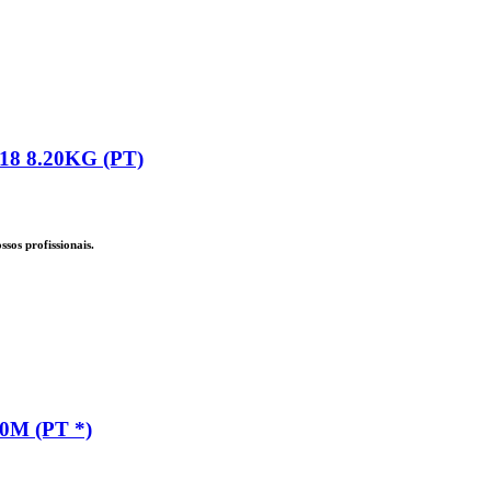
8 8.20KG (PT)
sos profissionais.
M (PT *)