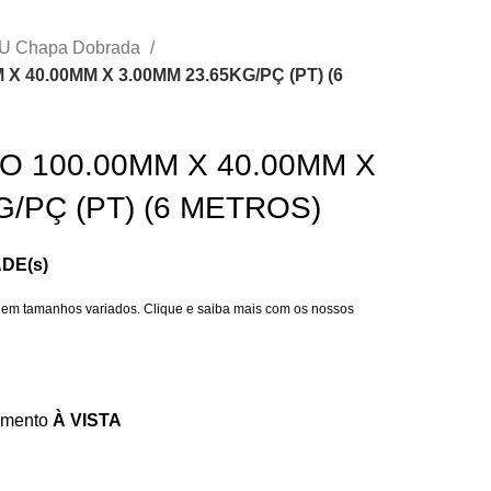
l U Chapa Dobrada
X 40.00MM X 3.00MM 23.65KG/PÇ (PT) (6
O 100.00MM X 40.00MM X
G/PÇ (PT) (6 METROS)
ADE(s)
o em tamanhos variados. Clique e saiba mais com os nossos
amento
À VISTA