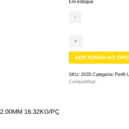
Em estoque
PERFIL
U
PRETO
100.00MM
X
ADICIONAR AO OR
40.00MM
X
SKU:
2035
Categoria:
Perfil
3.00MM
Compartilhar:
23.65KG/PÇ
(PT)
(6
METROS)
2.00MM 16.32KG/PÇ
quantidade