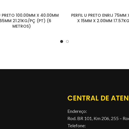
 U PRETO 100.00MM X 40.00MM
PERFIL U PRETO ENRIJ 75MM
.65MM 21.21KG/PÇ (PT) (6
X 15MM X 2.00MM 17.57K
METROS)
CENTRAL DE ATE
Endereço:
Rod. BR 101, Km 206, 255 – Ro
Telefone: