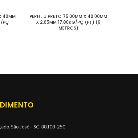
 X 40MM
PERFIL U PRETO 75.00MM X 40.00MM
PERFIL
G/PÇ
X 2.65MM 17.80KG/PÇ (PT) (6
X 3.
METROS)
NDIMENTO
çado, São José – SC, 88108-250