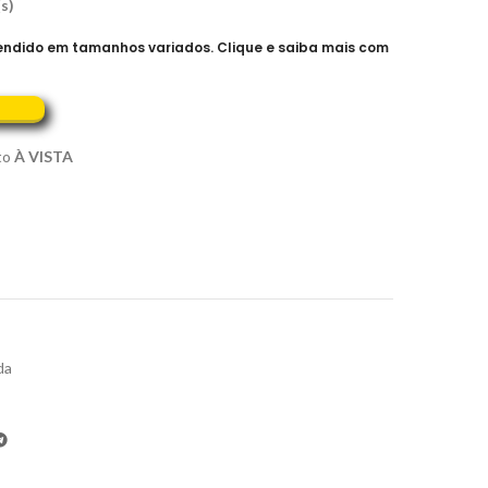
s)
vendido em tamanhos variados. Clique e saiba mais com
to
À VISTA
da