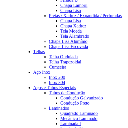
Frisada U
Chapa Lambril
Chapa Lisa
Pretas / Xadrez / Expandida / Perfuradas
Chapa Lisa
Chapa Xadrez
Tela Moeda
Tela Alambrado
Chapa Lisa Alumínio
Chapa Lisa Escovada
Telhas
Telha Ondulada
Telha Trapezoidal
Cumeeira
Aço Inox
Inox 200
Inox 304
Aços e Tubos Especiais
Tubos de Condução
Condução Galvanizado
Condução Preto
Laminados
Quadrado Laminado
Mecânico Laminado
Laminada I