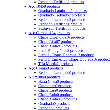
Redondo Trefilado
2 products
Aço 1045
8 products
Quadrado Laminado
2 products
Quadrado Trefilado
2 products
Redondo Laminado
3 products
Redondo Trefilado
1 product
Sextavado Trefilado
0 products
Aço Carbono
124 products
Chapa Expandida
16 products
Chapa Lisa
67 products
Chapa Xadrez
3 products
Perfil Pantográfico
8 products
Perfil U Chapa Dobrada
12 products
Perfil U Enrijecido Chapa Dobrada
16 product
Tela Moeda
2 products
Aço Cromo
0 products
Redondo Laminado
0 products
Alum?nio
0 products
Barra Chata
0 products
Cantoneira
0 products
Chapa Lisa
0 products
Chapa Rolo
0 products
Chapa Xadrez
0 products
Quadrado
0 products
Redondo
0 products