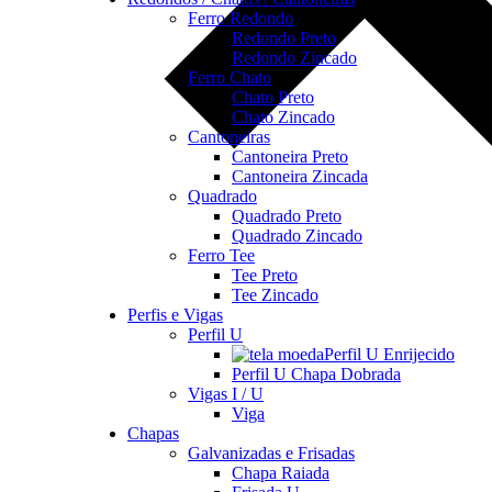
Ferro Redondo
Redondo Preto
Redondo Zincado
Ferro Chato
Chato Preto
Chato Zincado
Cantoneiras
Cantoneira Preto
Cantoneira Zincada
Quadrado
Quadrado Preto
Quadrado Zincado
Ferro Tee
Tee Preto
Tee Zincado
Perfis e Vigas
Perfil U
Perfil U Enrijecido
Perfil U Chapa Dobrada
Vigas I / U
Viga
Chapas
Galvanizadas e Frisadas
Chapa Raiada