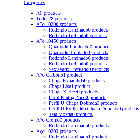
Categories
All
products
Todos
28 products
A?o 1020
0 products
Redondo Laminado
0 products
Redondo Trefilado
0 products
A?o 1045
0 products
Quadrado Laminado
0 products
Quadrado Trefilado
0 products
Redondo Laminado
0 products
Redondo Trefilado
0 products
Sextavado Trefilado
0 products
A?o Carbono
1 product
Chapa Expandida
0 products
Chapa Lisa
1 product
Chapa Xadrez
0 products
Perfil Pantogr?fico
0 products
Perfil U Chapa Dobrada
0 products
Perfil U Enrijecido Chapa Dobrada
0 products
Tela Moeda
0 products
A?o Cromo
0 products
Redondo Laminado
0 products
Aço 1020
3 products
Redondo Laminado
1 product