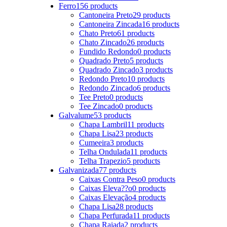
Ferro
156 products
Cantoneira Preto
29 products
Cantoneira Zincada
16 products
Chato Preto
61 products
Chato Zincado
26 products
Fundido Redondo
0 products
Quadrado Preto
5 products
Quadrado Zincado
3 products
Redondo Preto
10 products
Redondo Zincado
6 products
Tee Preto
0 products
Tee Zincado
0 products
Galvalume
53 products
Chapa Lambril
11 products
Chapa Lisa
23 products
Cumeeira
3 products
Telha Ondulada
11 products
Telha Trapezio
5 products
Galvanizada
77 products
Caixas Contra Peso
0 products
Caixas Eleva??o
0 products
Caixas Elevação
4 products
Chapa Lisa
28 products
Chapa Perfurada
11 products
Chapa Raiada
2 products