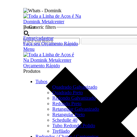
Seja bem vindo na Dominik Metal Center
Busca
Generic filters
Entrar/cadastrar
Faça seu Orçamento Rápido
Menu
Orçamento Rápido
Produtos
Tubos
Quadrado Galvanizado
Quadrado Preto
Redondo Galvanizado
Redondo Preto
Retangular Galvanizado
Retangular Preto
Schedulle 40
Tubo Redondo Polido
Trefilado
Redondos / Chatos / Cantoneiras