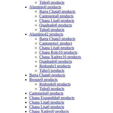
Tubo
0 products
Aluminio
0 products
Barra Chata
0 products
Cantoneira
0 products
Chapa Lisa
0 products
Quadrado
0 products
Tubo
0 products
Alumínio
42 products
Barra Chata
3 products
Cantoneira
1 product
Chapa Lisa
6 products
Chapa Rolo
10 products
Chapa Xadrez
16 products
Quadrado
0 products
Redondo
3 products
Tubo
3 products
Barra Chata
0 products
Bronze
0 products
Redondo
0 products
Tubo
0 products
Cantoneira
0 products
Chapa Expandida
0 products
Chapa Lisa
0 products
Chapa Lisa
0 products
Chapa Xadrez
0 products