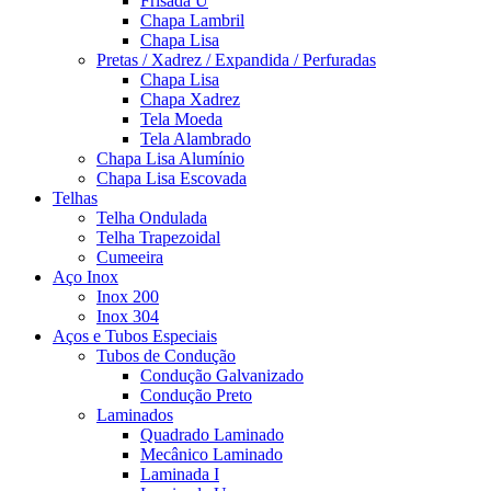
Frisada U
Chapa Lambril
Chapa Lisa
Pretas / Xadrez / Expandida / Perfuradas
Chapa Lisa
Chapa Xadrez
Tela Moeda
Tela Alambrado
Chapa Lisa Alumínio
Chapa Lisa Escovada
Telhas
Telha Ondulada
Telha Trapezoidal
Cumeeira
Aço Inox
Inox 200
Inox 304
Aços e Tubos Especiais
Tubos de Condução
Condução Galvanizado
Condução Preto
Laminados
Quadrado Laminado
Mecânico Laminado
Laminada I