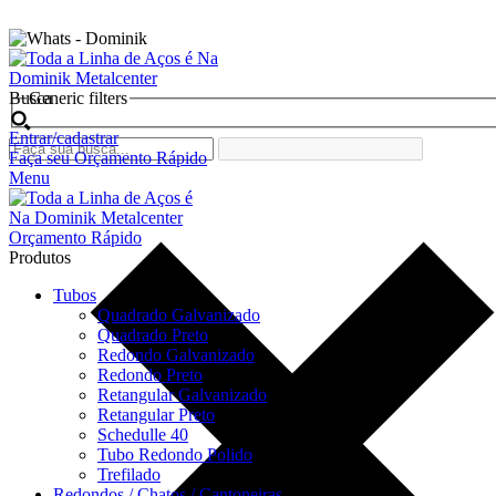
Seja bem vindo na Dominik Metal Center
Busca
Generic filters
Entrar/cadastrar
Faça seu Orçamento Rápido
Menu
Orçamento Rápido
Produtos
Tubos
Quadrado Galvanizado
Quadrado Preto
Redondo Galvanizado
Redondo Preto
Retangular Galvanizado
Retangular Preto
Schedulle 40
Tubo Redondo Polido
Trefilado
Redondos / Chatos / Cantoneiras