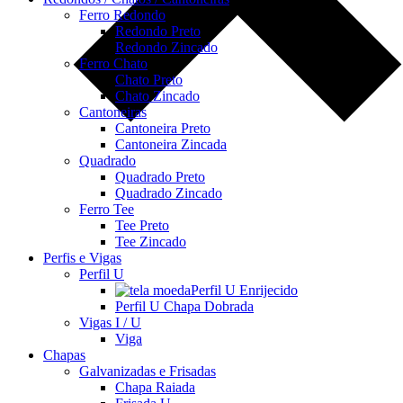
Ferro Redondo
Redondo Preto
Redondo Zincado
Ferro Chato
Chato Preto
Chato Zincado
Cantoneiras
Cantoneira Preto
Cantoneira Zincada
Quadrado
Quadrado Preto
Quadrado Zincado
Ferro Tee
Tee Preto
Tee Zincado
Perfis e Vigas
Perfil U
Perfil U Enrijecido
Perfil U Chapa Dobrada
Vigas I / U
Viga
Chapas
Galvanizadas e Frisadas
Chapa Raiada