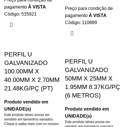
pagamento
À VISTA
Preço para condição de
Código: 535921
pagamento
À VISTA
Código: 110889
PERFIL U
PERFIL U
GALVANIZADO
GALVANIZADO
100.00MM X
50MM X 25MM X
40.00MM X 2.70MM
1.95MM 8.37KG/PÇ
21.48KG/PÇ (PT)
(6 METROS)
Produto vendido em
UNIDADE(s)
Produto vendido em
Este produto talvez possa ser
UNIDADE(s)
vendido em tamanhos variados.
Este produto talvez possa ser
Clique e saiba mais com os nossos
vendido em tamanhos variados.