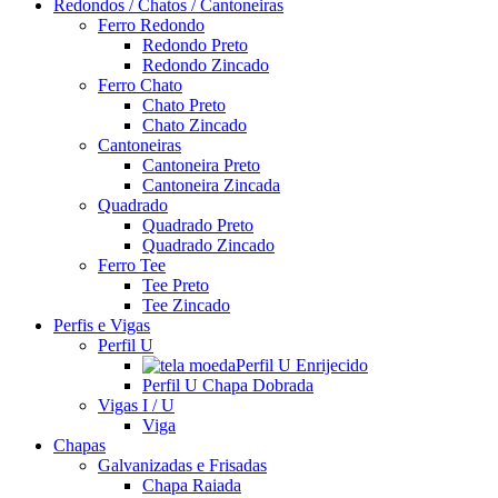
Redondos / Chatos / Cantoneiras
Ferro Redondo
Redondo Preto
Redondo Zincado
Ferro Chato
Chato Preto
Chato Zincado
Cantoneiras
Cantoneira Preto
Cantoneira Zincada
Quadrado
Quadrado Preto
Quadrado Zincado
Ferro Tee
Tee Preto
Tee Zincado
Perfis e Vigas
Perfil U
Perfil U Enrijecido
Perfil U Chapa Dobrada
Vigas I / U
Viga
Chapas
Galvanizadas e Frisadas
Chapa Raiada