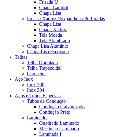
Frisada U
Chapa Lambril
Chapa Lisa
Pretas / Xadrez / Expandida / Perfuradas
Chapa Lisa
Chapa Xadrez
Tela Moeda
Tela Alambrado
Chapa Lisa Alumínio
Chapa Lisa Escovada
Telhas
Telha Ondulada
Telha Trapezoidal
Cumeeira
Aço Inox
Inox 200
Inox 304
Aços e Tubos Especiais
Tubos de Condução
Condução Galvanizado
Condução Preto
Laminados
Quadrado Laminado
Mecânico Laminado
Laminada I