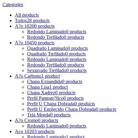
Categories
All
products
Todos
28 products
A?o 1020
0 products
Redondo Laminado
0 products
Redondo Trefilado
0 products
A?o 1045
0 products
Quadrado Laminado
0 products
Quadrado Trefilado
0 products
Redondo Laminado
0 products
Redondo Trefilado
0 products
Sextavado Trefilado
0 products
A?o Carbono
1 product
Chapa Expandida
0 products
Chapa Lisa
1 product
Chapa Xadrez
0 products
Perfil Pantogr?fico
0 products
Perfil U Chapa Dobrada
0 products
Perfil U Enrijecido Chapa Dobrada
0 products
Tela Moeda
0 products
A?o Cromo
0 products
Redondo Laminado
0 products
Aço 1020
3 products
Redondo Laminado
1 product