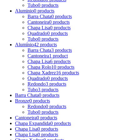
Tubo
0 products
Aluminio
0 products
Barra Chata
0 products
Cantoneira
0 products
Chapa Lisa
0 products
Quadrado
0 products
Tubo
0 products
Alumínio
42 products
Barra Chata
3 products
Cantoneira
1 product
Chapa Lisa
6 products
Chapa Rolo
10 products
Chapa Xadrez
16 products
Quadrado
0 products
Redondo
3 products
Tubo
3 products
Barra Chata
0 products
Bronze
0 products
Redondo
0 products
Tubo
0 products
Cantoneira
0 products
Chapa Expandida
0 products
Chapa Lisa
0 products
Chapa Lisa
0 products