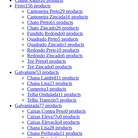
Chapa Xadrez
0 products
Ferro
156 products
Cantoneira Preto
29 products
Cantoneira Zincada
16 products
Chato Preto
61 products
Chato Zincado
26 products
Fundido Redondo
0 products
Quadrado Preto
5 products
Quadrado Zincado
3 products
Redondo Preto
10 products
Redondo Zincado
6 products
Tee Preto
0 products
Tee Zincado
0 products
Galvalume
53 products
Chapa Lambril
11 products
Chapa Lisa
23 products
Cumeeira
3 products
Telha Ondulada
11 products
Telha Trapezio
5 products
Galvanizada
77 products
Caixas Contra Peso
0 products
Caixas Eleva??o
0 products
Caixas Elevação
4 products
Chapa Lisa
28 products
Chapa Perfurada
11 products