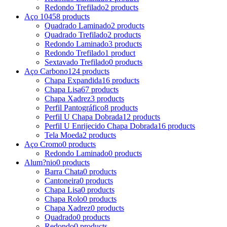
Redondo Trefilado
2 products
Aço 1045
8 products
Quadrado Laminado
2 products
Quadrado Trefilado
2 products
Redondo Laminado
3 products
Redondo Trefilado
1 product
Sextavado Trefilado
0 products
Aço Carbono
124 products
Chapa Expandida
16 products
Chapa Lisa
67 products
Chapa Xadrez
3 products
Perfil Pantográfico
8 products
Perfil U Chapa Dobrada
12 products
Perfil U Enrijecido Chapa Dobrada
16 products
Tela Moeda
2 products
Aço Cromo
0 products
Redondo Laminado
0 products
Alum?nio
0 products
Barra Chata
0 products
Cantoneira
0 products
Chapa Lisa
0 products
Chapa Rolo
0 products
Chapa Xadrez
0 products
Quadrado
0 products
Redondo
0 products